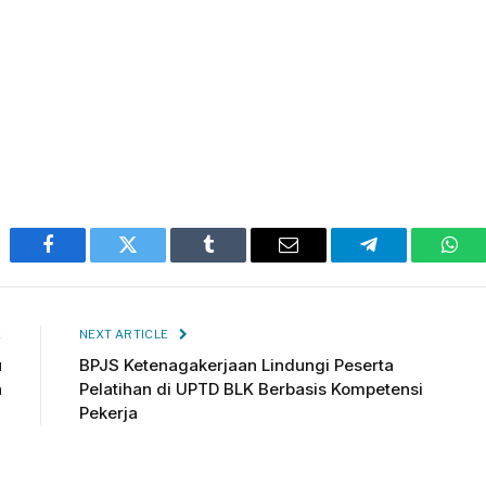
Facebook
Twitter
Tumblr
Email
Telegram
Wha
E
NEXT ARTICLE
u
BPJS Ketenagakerjaan Lindungi Peserta
n
Pelatihan di UPTD BLK Berbasis Kompetensi
Pekerja