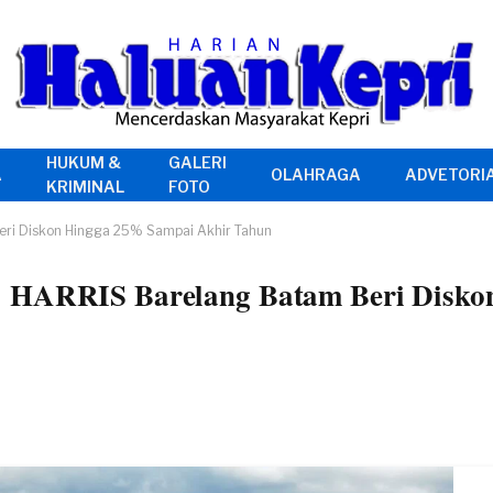
HUKUM &
GALERI
A
OLAHRAGA
ADVETORI
KRIMINAL
FOTO
eri Diskon Hingga 25% Sampai Akhir Tahun
! HARRIS Barelang Batam Beri Disk