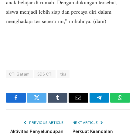
anak belajar di rumah. Dengan dukungan tersebut,
siswa menjadi lebih siap dan percaya diri dalam
menghadapi tes seperti ini,” imbuhnya. (dam)
CTI Batam
SDS CTI
tka
Facebook
Twitter
Tumblr
Email
Telegram
Whats
PREVIOUS ARTICLE
NEXT ARTICLE
Aktivitas Penyelundupan
Perkuat Keandalan