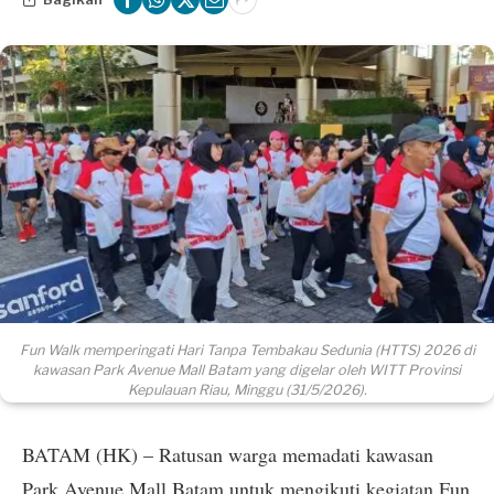
Fun Walk memperingati Hari Tanpa Tembakau Sedunia (HTTS) 2026 di
kawasan Park Avenue Mall Batam yang digelar oleh WITT Provinsi
Kepulauan Riau, Minggu (31/5/2026).
BATAM (HK) – Ratusan warga memadati kawasan
Park Avenue Mall Batam untuk mengikuti kegiatan Fun