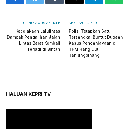
Facebook
Twitter
Tumblr
Email
Telegram
Whats
PREVIOUS ARTICLE
NEXT ARTICLE
Kecelakaan Lalulintas
Polisi Tetapkan Satu
Dampak Pengalihan Jalan
Tersangka, Buntut Dugaan
Lintas Barat Kembali
Kasus Penganiayaan di
Terjadi di Bintan
THM Hang Out
Tanjungpinang
HALUAN KEPRI TV