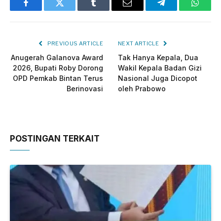
Facebook
Twitter
Tumblr
Email
Telegram
Whats
PREVIOUS ARTICLE
NEXT ARTICLE
Anugerah Galanova Award
Tak Hanya Kepala, Dua
2026, Bupati Roby Dorong
Wakil Kepala Badan Gizi
OPD Pemkab Bintan Terus
Nasional Juga Dicopot
Berinovasi
oleh Prabowo
POSTINGAN TERKAIT