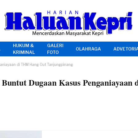
HUKUM &
GALERI
A
OLAHRAGA
ADVETORI
KRIMINAL
FOTO
ganiayaan di THM Hang Out Tanjungpinang
a, Buntut Dugaan Kasus Penganiayaan