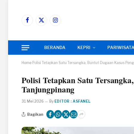
Facebook
X
Instagram
(Twitter)
BERANDA
KEPRI
PARIWISAT
Home
Polisi Tetapkan Satu Tersangka, Buntut Dugaan Kasus Pen
Polisi Tetapkan Satu Tersangk
Tanjungpinang
31 Mei 2026
By
EDITOR : ASFANEL
Bagikan