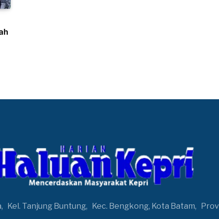
ah
a,
Kel. Tanjung Buntung,
Kec. Bengkong, Kota Batam,
Prov