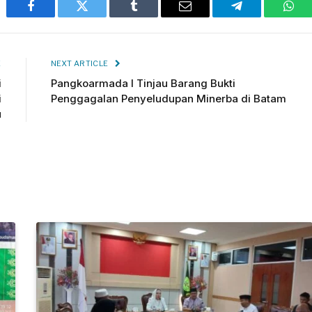
Facebook
Twitter
Tumblr
Email
Telegram
Wha
E
NEXT ARTICLE
i
Pangkoarmada I Tinjau Barang Bukti
i
Penggagalan Penyeludupan Minerba di Batam
u