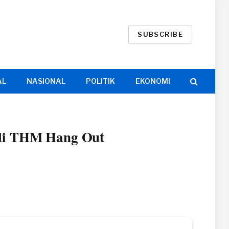
SUBSCRIBE
AL
NASIONAL
POLITIK
EKONOMI
 di THM Hang Out