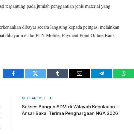
si tergantung pada jumlah penggantian jenis material yang
perkenankan dibayar secara langsung kepada petugas, melainkan
pat dibayar melalui PLN Mobile, Payment Point Online Bank
Facebook
Twitter
Tumblr
Email
Telegram
Wha
E
NEXT ARTICLE
h
Sukses Bangun SDM di Wilayah Kepulauan –
a
Ansar Bakal Terima Penghargaan NGA 2026
T
n