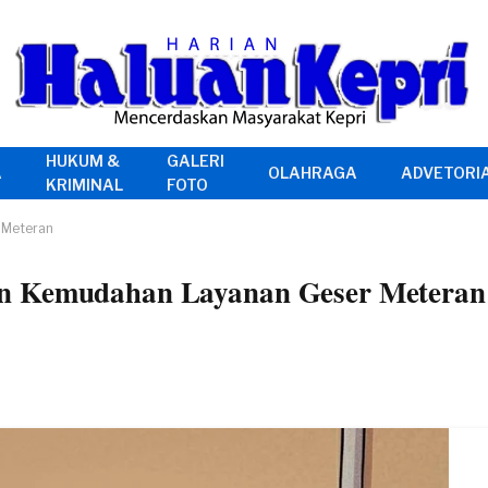
HUKUM &
GALERI
A
OLAHRAGA
ADVETORI
KRIMINAL
FOTO
 Meteran
an Kemudahan Layanan Geser Meteran