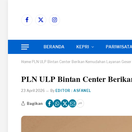
Facebook
X
Instagram
(Twitter)
BERANDA
KEPRI
PARIWISAT
Home
PLN ULP Bintan Center Berikan Kemudahan Layanan Geser
PLN ULP Bintan Center Berik
23 April 2026
By
EDITOR : ASFANEL
Bagikan