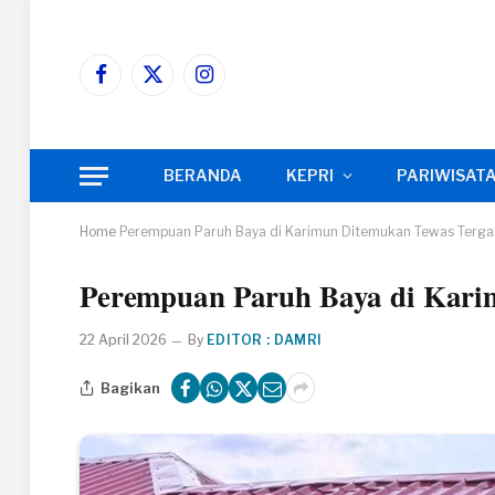
Facebook
X
Instagram
(Twitter)
BERANDA
KEPRI
PARIWISAT
Home
Perempuan Paruh Baya di Karimun Ditemukan Tewas Terg
Perempuan Paruh Baya di Kar
22 April 2026
By
EDITOR : DAMRI
Bagikan