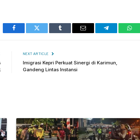
Facebook
Twitter
Tumblr
Email
Telegram
Wha
E
NEXT ARTICLE
s
Imigrasi Kepri Perkuat Sinergi di Karimun,
k
Gandeng Lintas Instansi