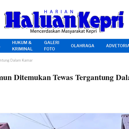
HUKUM &
GALERI
A
OLAHRAGA
ADVETORI
KRIMINAL
FOTO
antung Dalam Kamar
imun Ditemukan Tewas Tergantung Da