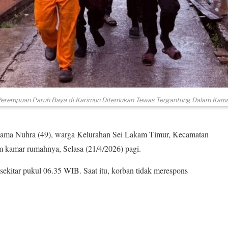
erempuan Paruh Baya di Karimun Ditemukan Tewas Tergantung Dalam Kam
a Nuhra (49), warga Kelurahan Sei Lakam Timur, Kecamatan
 kamar rumahnya, Selasa (21/4/2026) pagi.
ekitar pukul 06.35 WIB. Saat itu, korban tidak merespons