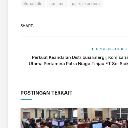
Bunuh diri
karimun
polres karimun
SHARE.
PREVIOUS ARTICL
Perkuat Keandalan Distribusi Energi, Komisari
Utama Pertamina Patra Niaga Tinjau FT Sei Sia
POSTINGAN TERKAIT