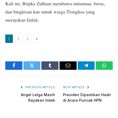
Kali ini, Bripka Zulham membawa minuman, beras,
dan bingkisan kue untuk warga Tionghoa yang
merayakan Imlek.
1
2
3
4
Facebook
Twitter
Tumblr
Email
Telegram
Whats
PREVIOUS ARTICLE
NEXT ARTICLE
Angel Lelga Masih
Presiden Dipastikan Hadir
Rayakan Imlek
di Acara Puncak HPN