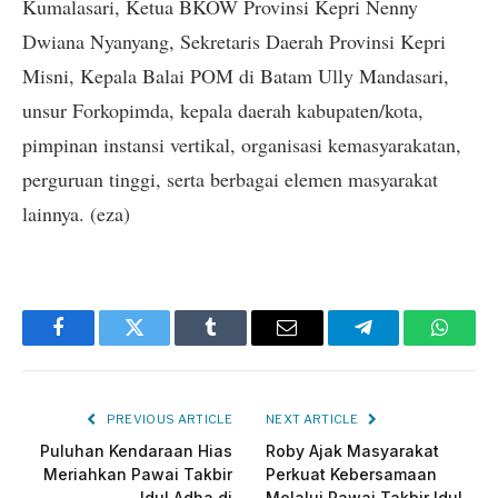
Kumalasari, Ketua BKOW Provinsi Kepri Nenny
Dwiana Nyanyang, Sekretaris Daerah Provinsi Kepri
Misni, Kepala Balai POM di Batam Ully Mandasari,
unsur Forkopimda, kepala daerah kabupaten/kota,
pimpinan instansi vertikal, organisasi kemasyarakatan,
perguruan tinggi, serta berbagai elemen masyarakat
lainnya. (eza)
Facebook
Twitter
Tumblr
Email
Telegram
Whats
PREVIOUS ARTICLE
NEXT ARTICLE
Puluhan Kendaraan Hias
Roby Ajak Masyarakat
Meriahkan Pawai Takbir
Perkuat Kebersamaan
Idul Adha di
Melalui Pawai Takbir Idul