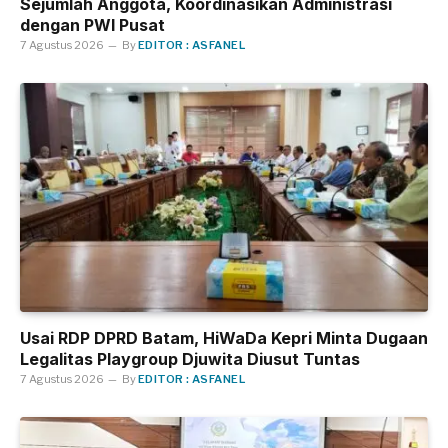
Sejumlah Anggota, Koordinasikan Administrasi
dengan PWI Pusat
7 Agustus 2026
By
EDITOR : ASFANEL
Usai RDP DPRD Batam, HiWaDa Kepri Minta Dugaan
Legalitas Playgroup Djuwita Diusut Tuntas
7 Agustus 2026
By
EDITOR : ASFANEL