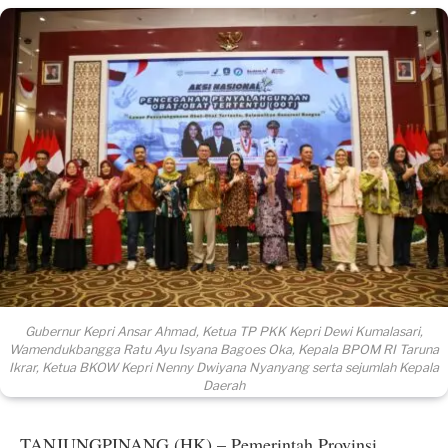
Gubernur Kepri Ansar Ahmad, Ketua TP PKK Kepri Dewi Kumalasari,
Wamendukbangga Ratu Ayu Isyana Bagoes Oka, Kepala BPOM RI Taruna
Ikrar, Ketua BKOW Kepri Nenny Dwiyana Nyanyang serta sejumlah Kepala
Daerah
TANJUNGPINANG (HK) – Pemerintah Provinsi