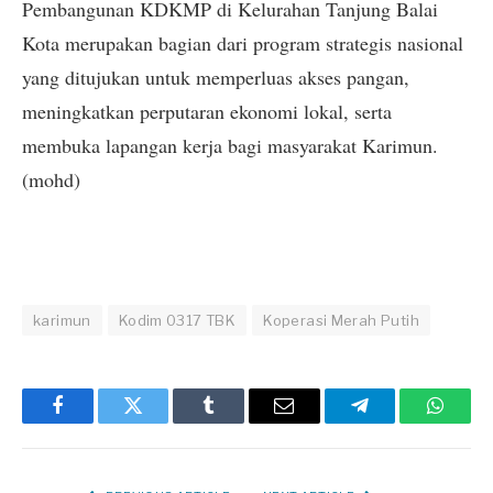
Pembangunan KDKMP di Kelurahan Tanjung Balai
Kota merupakan bagian dari program strategis nasional
yang ditujukan untuk memperluas akses pangan,
meningkatkan perputaran ekonomi lokal, serta
membuka lapangan kerja bagi masyarakat Karimun.
(mohd)
karimun
Kodim 0317 TBK
Koperasi Merah Putih
Facebook
Twitter
Tumblr
Email
Telegram
Whats