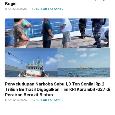
Bugis
8 Agustus 2026
By
EDITOR : ASFANEL
Penyeludupan Narkoba Sabu 1,3 Ton Senilai Rp.2
Triliun Berhasil Digagalkan Tim KRI Karambit-627 di
Perairan Berakit Bintan
8 Agustus 2026
By
EDITOR : ASFANEL