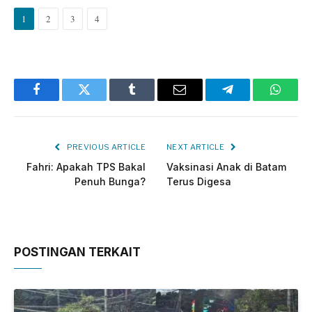
1
2
3
4
Facebook
Twitter
Tumblr
Email
Telegram
Whats
PREVIOUS ARTICLE
NEXT ARTICLE
Fahri: Apakah TPS Bakal
Vaksinasi Anak di Batam
Penuh Bunga?
Terus Digesa
POSTINGAN TERKAIT