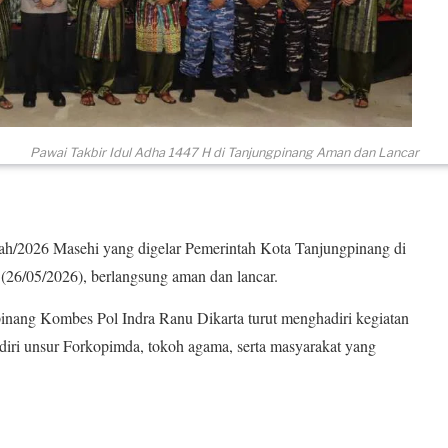
Pawai Takbir Idul Adha 1447 H di Tanjungpinang Aman dan Lancar
ah/2026 Masehi yang digelar Pemerintah Kota Tanjungpinang di
 (26/05/2026), berlangsung aman dan lancar.
pinang Kombes Pol Indra Ranu Dikarta turut menghadiri kegiatan
diri unsur Forkopimda, tokoh agama, serta masyarakat yang