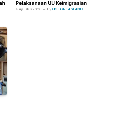
ah
Pelaksanaan UU Keimigrasian
6 Agustus 2026
By
EDITOR : ASFANEL