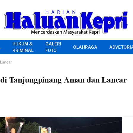
HUKUM &
GALERI
A
OLAHRAGA
ADVETORI
KRIMINAL
FOTO
 Lancar
 di Tanjungpinang Aman dan Lancar