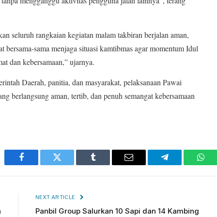
tanpa mengganggu aktivitas pengguna jalan lainnya”, terang
an seluruh rangkaian kegiatan malam takbiran berjalan aman,
kat bersama-sama menjaga situasi kamtibmas agar momentum Idul
at dan kebersamaan,” ujarnya.
rintah Daerah, panitia, dan masyarakat, pelaksanaan Pawai
ang berlangsung aman, tertib, dan penuh semangat kebersamaan
Facebook
Twitter
Tumblr
Email
Telegram
Wha
E
NEXT ARTICLE
n
Panbil Group Salurkan 10 Sapi dan 14 Kambing