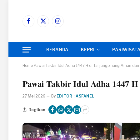
Facebook
X
Instagram
(Twitter)
BERANDA
KEPRI
PARIWISAT
Home
Pawai Takbir Idul Adha 1447 H di Tanjungpinang Aman dan
Pawai Takbir Idul Adha 1447 H
27 Mei 2026
By
EDITOR : ASFANEL
Bagikan