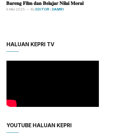
𝐁𝐚𝐫𝐞𝐧𝐠 𝐅𝐢𝐥𝐦 𝐝𝐚𝐧 𝐁𝐞𝐥𝐚𝐣𝐚𝐫 𝐍𝐢𝐥𝐚𝐢 𝐌𝐨𝐫𝐚𝐥
6 Mei 2025
By
EDITOR : DAMRI
HALUAN KEPRI TV
YOUTUBE HALUAN KEPRI