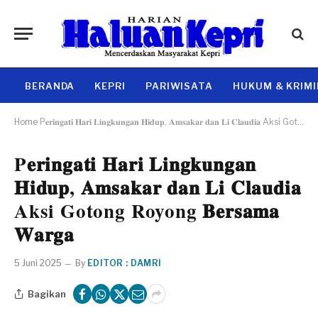
BERANDA
KEPRI
PARIWISATA
HUKUM & KRIM
Home
P𝐞𝐫𝐢𝐧𝐠𝐚𝐭𝐢 𝐇𝐚𝐫𝐢 𝐋𝐢𝐧𝐠𝐤𝐮𝐧𝐠𝐚𝐧 𝐇𝐢𝐝𝐮𝐩, 𝐀𝐦𝐬𝐚𝐤𝐚𝐫 𝐝𝐚𝐧 𝐋𝐢 𝐂𝐥𝐚𝐮𝐝𝐢𝐚 Aksi Gotong Royong 𝐁𝐞𝐫𝐬𝐚𝐦𝐚 𝐖𝐚𝐫𝐠𝐚
P𝐞𝐫𝐢𝐧𝐠𝐚𝐭𝐢 𝐇𝐚𝐫𝐢 𝐋𝐢𝐧𝐠𝐤𝐮𝐧𝐠𝐚𝐧
𝐇𝐢𝐝𝐮𝐩, 𝐀𝐦𝐬𝐚𝐤𝐚𝐫 𝐝𝐚𝐧 𝐋𝐢 𝐂𝐥𝐚𝐮𝐝𝐢𝐚
Aksi Gotong Royong 𝐁𝐞𝐫𝐬𝐚𝐦𝐚
𝐖𝐚𝐫𝐠𝐚
5 Juni 2025
By
EDITOR : DAMRI
Bagikan