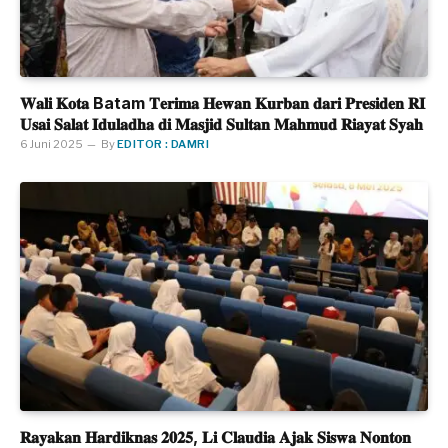
𝐖𝐚𝐥𝐢 𝐊𝐨𝐭𝐚 Batam 𝐓𝐞𝐫𝐢𝐦𝐚 𝐇𝐞𝐰𝐚𝐧 𝐊𝐮𝐫𝐛𝐚𝐧 𝐝𝐚𝐫𝐢 𝐏𝐫𝐞𝐬𝐢𝐝𝐞𝐧 𝐑𝐈
𝐔𝐬𝐚𝐢 𝐒𝐚𝐥𝐚𝐭 𝐈𝐝𝐮𝐥𝐚𝐝𝐡𝐚 𝐝𝐢 𝐌𝐚𝐬𝐣𝐢𝐝 𝐒𝐮𝐥𝐭𝐚𝐧 𝐌𝐚𝐡𝐦𝐮𝐝 𝐑𝐢𝐚𝐲𝐚𝐭 𝐒𝐲𝐚𝐡
6 Juni 2025
By
EDITOR : DAMRI
𝐑𝐚𝐲𝐚𝐤𝐚𝐧 𝐇𝐚𝐫𝐝𝐢𝐤𝐧𝐚𝐬 𝟐𝟎𝟐𝟓, 𝐋𝐢 𝐂𝐥𝐚𝐮𝐝𝐢𝐚 𝐀𝐣𝐚𝐤 𝐒𝐢𝐬𝐰𝐚 𝐍𝐨𝐧𝐭𝐨𝐧