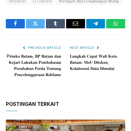
Amsakar
Li Claudia
𝐏𝐞𝐫𝐢𝐧𝐠𝐚𝐭𝐢 𝐇𝐚𝐫𝐢 𝐋𝐢𝐧𝐠𝐤𝐮𝐧𝐠𝐚𝐧 𝐇𝐢𝐝𝐮𝐩
Facebook
Twitter
Tumblr
Email
Telegram
Whats
PREVIOUS ARTICLE
NEXT ARTICLE
Pe𝐦𝐤𝐨 𝐁𝐚𝐭𝐚𝐦, 𝐁𝐏 𝐁𝐚𝐭𝐚𝐦 𝐝𝐚𝐧
𝐋𝐚𝐧𝐠𝐤𝐚𝐡 𝐂𝐞𝐩𝐚𝐭 𝐖𝐚𝐥𝐢 𝐊𝐨𝐭𝐚
𝐊𝐞𝐣𝐚𝐫𝐢 𝐋𝐚𝐤𝐮𝐤𝐚𝐧 𝐏𝐞𝐦𝐛𝐚𝐡𝐚𝐬𝐚𝐧
𝐁𝐚𝐭𝐚𝐦: 𝐌𝐨𝐔 𝐃𝐢𝐭𝐞𝐤𝐞𝐧,
𝐏𝐞𝐫𝐮𝐛𝐚𝐡𝐚𝐧 𝐏𝐞𝐫𝐝𝐚 𝐓𝐞𝐧𝐭𝐚𝐧𝐠
𝐊𝐨𝐥𝐚𝐛𝐨𝐫𝐚𝐬𝐢 𝐃𝐚𝐭𝐚 𝐃𝐢𝐦𝐮𝐥𝐚𝐢
𝐏𝐞𝐧𝐲𝐞𝐥𝐞𝐧𝐠𝐠𝐚𝐫𝐚𝐚𝐧 𝐑𝐞𝐤𝐥𝐚𝐦𝐞
POSTINGAN TERKAIT