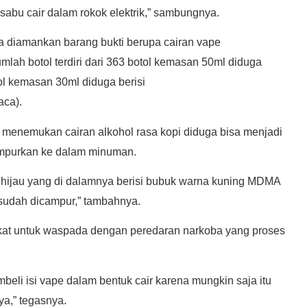
 sabu cair dalam rokok elektrik,” sambungnya.
uga diamankan barang bukti berupa cairan vape
ah botol terdiri dari 363 botol kemasan 50ml diduga
tol kemasan 30ml diduga berisi
aca).
enemukan cairan alkohol rasa kopi diduga bisa menjadi
ampurkan ke dalam minuman.
 hijau yang di dalamnya berisi bubuk warna kuning MDMA
 sudah dicampur,” tambahnya.
t untuk waspada dengan peredaran narkoba yang proses
beli isi vape dalam bentuk cair karena mungkin saja itu
a,” tegasnya.