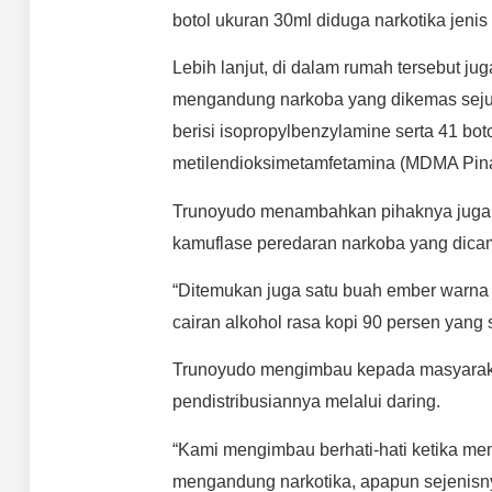
botol ukuran 30ml diduga narkotika jenis
Lebih lanjut, di dalam rumah tersebut j
mengandung narkoba yang dikemas sejuml
berisi isopropylbenzylamine serta 41 bo
metilendioksimetamfetamina (MDMA Pin
Trunoyudo menambahkan pihaknya juga m
kamuflase peredaran narkoba yang dic
“Ditemukan juga satu buah ember warna
cairan alkohol rasa kopi 90 persen yang
Trunoyudo mengimbau kepada masyaraka
pendistribusiannya melalui daring.
“Kami mengimbau berhati-hati ketika mem
mengandung narkotika, apapun sejenisny