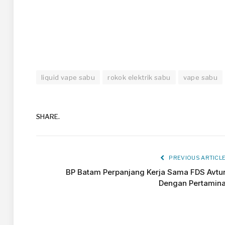
liquid vape sabu
rokok elektrik sabu
vape sabu
SHARE.
PREVIOUS ARTICL
BP Batam Perpanjang Kerja Sama FDS Avtu
Dengan Pertamin