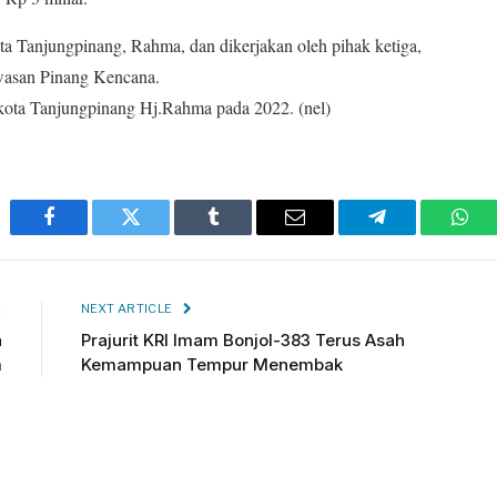
ota Tanjungpinang, Rahma, dan dikerjakan oleh pihak ketiga,
awasan Pinang Kencana.
ikota Tanjungpinang Hj.Rahma pada 2022. (nel)
Facebook
Twitter
Tumblr
Email
Telegram
Wha
E
NEXT ARTICLE
a
Prajurit KRI Imam Bonjol-383 Terus Asah
m
Kemampuan Tempur Menembak