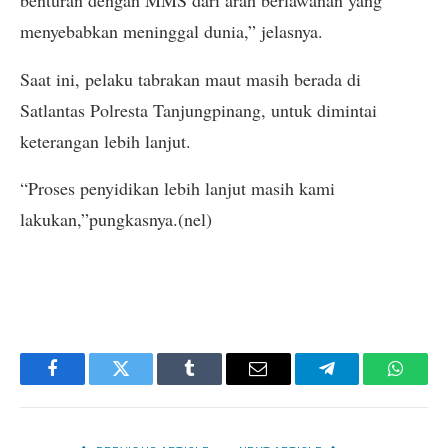
benturan dengan MMS dari arah berlawanan yang
menyebabkan meninggal dunia,” jelasnya.
Saat ini, pelaku tabrakan maut masih berada di
Satlantas Polresta Tanjungpinang, untuk dimintai
keterangan lebih lanjut.
“Proses penyidikan lebih lanjut masih kami
lakukan,”pungkasnya.(nel)
Facebook
Twitter
Tumblr
Email
Telegram
Whats