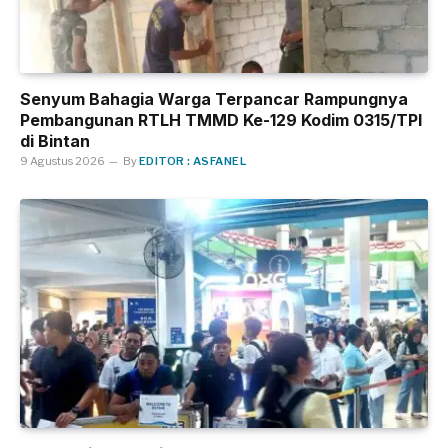
Senyum Bahagia Warga Terpancar Rampungnya
Pembangunan RTLH TMMD Ke-129 Kodim 0315/TPI
di Bintan
9 Agustus 2026
By
EDITOR : ASFANEL