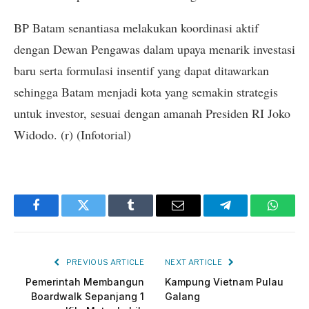
BP Batam senantiasa melakukan koordinasi aktif
dengan Dewan Pengawas dalam upaya menarik investasi
baru serta formulasi insentif yang dapat ditawarkan
sehingga Batam menjadi kota yang semakin strategis
untuk investor, sesuai dengan amanah Presiden RI Joko
Widodo. (r) (Infotorial)
Facebook
Twitter
Tumblr
Email
Telegram
Whats
PREVIOUS ARTICLE
NEXT ARTICLE
Pemerintah Membangun
Kampung Vietnam Pulau
Boardwalk Sepanjang 1
Galang