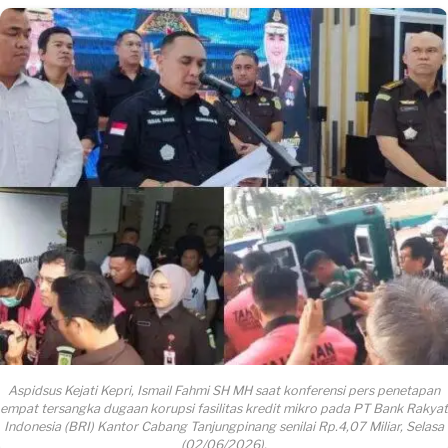
Aspidsus Kejati Kepri, Ismail Fahmi SH MH saat konferensi pers penetapan
empat tersangka dugaan korupsi fasilitas kredit mikro pada PT Bank Rakyat
Indonesia (BRI) Kantor Cabang Tanjungpinang senilai Rp.4,07 Miliar, Selasa
(02/06/2026).