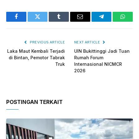
Facebook
Twitter
Tumblr
Email
Telegram
Whats
PREVIOUS ARTICLE
NEXT ARTICLE
Laka Maut Kembali Terjadi
UIN Bukittinggi Jadi Tuan
di Bintan, Pemotor Tabrak
Rumah Forum
Truk
Internasional NICMCR
2026
POSTINGAN TERKAIT