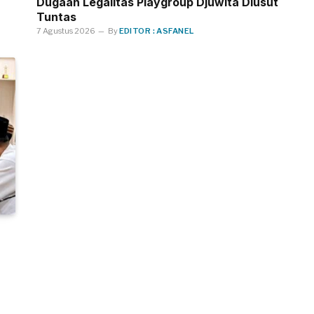
Dugaan Legalitas Playgroup Djuwita Diusut
Tuntas
7 Agustus 2026
By
EDITOR : ASFANEL