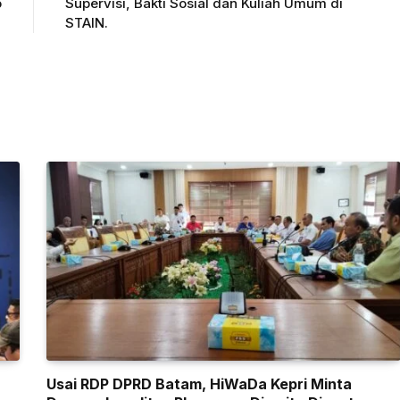
o
Supervisi, Bakti Sosial dan Kuliah Umum di
STAIN.
Usai RDP DPRD Batam, HiWaDa Kepri Minta