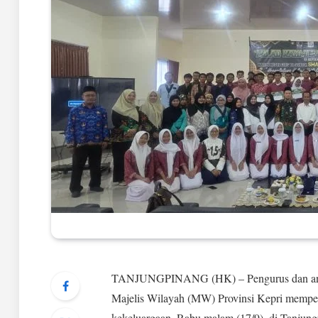
TANJUNGPINANG (HK) – Pengurus dan ang
Majelis Wilayah (MW) Provinsi Kepri mempe
kekeluargaan, Rabu malam (17/9), di Tanjung