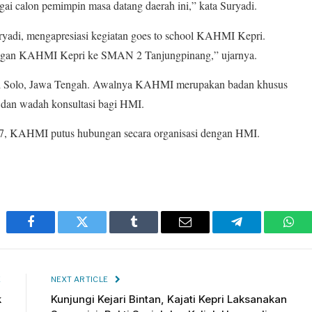
ai calon pemimpin masa datang daerah ini,” kata Suryadi.
adi, mengapresiasi kegiatan goes to school KAHMI Kepri.
angan KAHMI Kepri ke SMAN 2 Tanjungpinang,” ujarnya.
i Solo, Jawa Tengah. Awalnya KAHMI merupakan badan khusus
 dan wadah konsultasi bagi HMI.
87, KAHMI putus hubungan secara organisasi dengan HMI.
Facebook
Twitter
Tumblr
Email
Telegram
Wha
E
NEXT ARTICLE
k
Kunjungi Kejari Bintan, Kajati Kepri Laksanakan