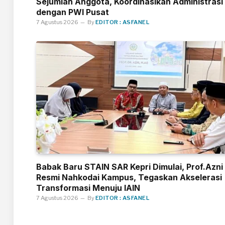
Sejumlah Anggota, Koordinasikan Administrasi
dengan PWI Pusat
7 Agustus 2026
By
EDITOR : ASFANEL
Babak Baru STAIN SAR Kepri Dimulai, Prof.Azni
Resmi Nahkodai Kampus, Tegaskan Akselerasi
Transformasi Menuju IAIN
7 Agustus 2026
By
EDITOR : ASFANEL