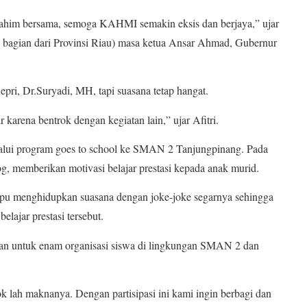
turahim bersama, semoga KAHMI semakin eksis dan berjaya,” ujar
 bagian dari Provinsi Riau) masa ketua Ansar Ahmad, Gubernur
i, Dr.Suryadi, MH, tapi suasana tetap hangat.
 karena bentrok dengan kegiatan lain,” ujar Afitri.
lui program goes to school ke SMAN 2 Tanjungpinang. Pada
log, memberikan motivasi belajar prestasi kepada anak murid.
ampu menghidupkan suasana dengan joke-joke segarnya sehingga
elajar prestasi tersebut.
kan untuk enam organisasi siswa di lingkungan SMAN 2 dan
gok lah maknanya. Dengan partisipasi ini kami ingin berbagi dan