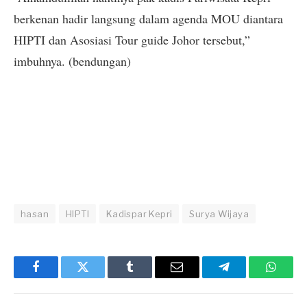
berkenan hadir langsung dalam agenda MOU diantara
HIPTI dan Asosiasi Tour guide Johor tersebut,”
imbuhnya. (bendungan)
hasan
HIPTI
Kadispar Kepri
Surya Wijaya
Facebook
Twitter
Tumblr
Email
Telegram
Whats