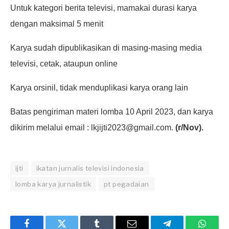
Untuk kategori berita televisi, mamakai durasi karya
dengan maksimal 5 menit
Karya sudah dipublikasikan di masing-masing media
televisi, cetak, ataupun online
Karya orsinil, tidak menduplikasi karya orang lain
Batas pengiriman materi lomba 10 April 2023, dan karya
dikirim melalui email : lkjijti2023@gmail.com.
(r/Nov).
ijti
ikatan jurnalis televisi indonesia
lomba karya jurnalistik
pt pegadaian