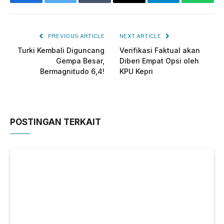
Facebook
Twitter
Tumblr
Email
Telegram
Whats
PREVIOUS ARTICLE
NEXT ARTICLE
Turki Kembali Diguncang
Verifikasi Faktual akan
Gempa Besar,
Diberi Empat Opsi oleh
Bermagnitudo 6,4!
KPU Kepri
POSTINGAN TERKAIT