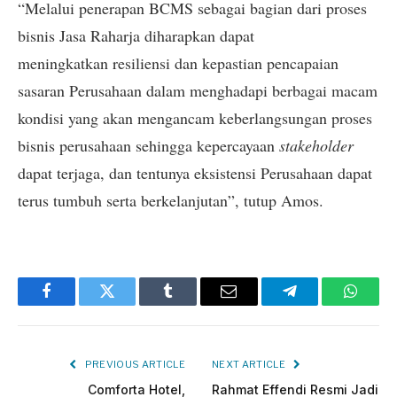
“Melalui penerapan BCMS sebagai bagian dari proses
bisnis Jasa Raharja diharapkan dapat
meningkatkan resiliensi dan kepastian pencapaian
sasaran Perusahaan dalam menghadapi berbagai macam
kondisi yang akan mengancam keberlangsungan proses
bisnis perusahaan sehingga kepercayaan
stakeholder
dapat terjaga, dan tentunya eksistensi Perusahaan dapat
terus tumbuh serta berkelanjutan”, tutup Amos.
Facebook
Twitter
Tumblr
Email
Telegram
Whats
PREVIOUS ARTICLE
NEXT ARTICLE
Comforta Hotel,
Rahmat Effendi Resmi Jadi