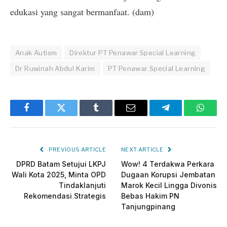
edukasi yang sangat bermanfaat. (dam)
Anak Autism
Direktur PT Penawar Special Learning
Dr Ruwinah Abdul Karim
PT Penawar Special Learning
Facebook
Twitter
Tumblr
Email
Telegram
Whats
PREVIOUS ARTICLE
NEXT ARTICLE
DPRD Batam Setujui LKPJ
Wow! 4 Terdakwa Perkara
Wali Kota 2025, Minta OPD
Dugaan Korupsi Jembatan
Tindaklanjuti
Marok Kecil Lingga Divonis
Rekomendasi Strategis
Bebas Hakim PN
Tanjungpinang