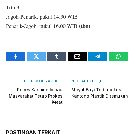
Trip 3
Jagoh-Penarik, pukul 14.30 WIB
(tbn)
Penarik-Jagoh, pukul 16.00 WIB.
Facebook
Twitter
Tumblr
Email
Telegram
Whats
PREVIOUS ARTICLE
NEXT ARTICLE
Polres Karimun Imbau
Mayat Bayi Terbungkus
Masyarakat Tetap Prokes
Kantong Plastik Ditemukan
Ketat
POSTINGAN TERKAIT