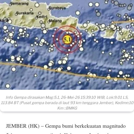
Info Gempa dirasakan Mag:5.1, 26-Mei-26 15:39:10 WIB, Lok:9.01 LS,
113.84 BT (Pusat gempa berada di laut 93 km tenggara Jember), Kedlmn:10
Km ::BMKG
JEMBER (HK) – Gempa bumi berkekuatan magnitudo