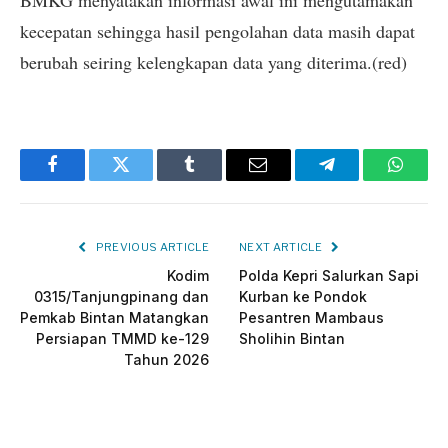
kecepatan sehingga hasil pengolahan data masih dapat
berubah seiring kelengkapan data yang diterima.(red)
Facebook
Twitter
Tumblr
Email
Telegram
Whats
PREVIOUS ARTICLE
NEXT ARTICLE
Kodim
Polda Kepri Salurkan Sapi
0315/Tanjungpinang dan
Kurban ke Pondok
Pemkab Bintan Matangkan
Pesantren Mambaus
Persiapan TMMD ke-129
Sholihin Bintan
Tahun 2026