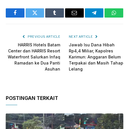
Facebook
Twitter
Tumblr
Email
Telegram
Whats
PREVIOUS ARTICLE
NEXT ARTICLE
HARRIS Hotels Batam
Jawab Isu Dana Hibah
Center dan HARRIS Resort
Rp4,4 Miliar, Kapolres
Waterfront Salurkan Infaq
Karimun: Anggaran Belum
Ramadan ke Dua Panti
Terpakai dan Masih Tahap
Asuhan
Lelang
POSTINGAN TERKAIT