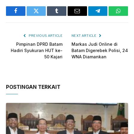
Facebook
Twitter
Tumblr
Email
Telegram
Whats
PREVIOUS ARTICLE
NEXT ARTICLE
Pimpinan DPRD Batam
Markas Judi Online di
Hadiri Syukuran HUT ke-
Batam Digerebek Polisi, 24
50 Kajari
WNA Diamankan
POSTINGAN TERKAIT