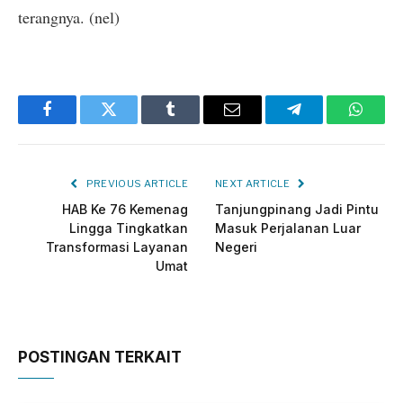
terangnya. (nel)
Facebook
Twitter
Tumblr
Email
Telegram
Whats
PREVIOUS ARTICLE
NEXT ARTICLE
HAB Ke 76 Kemenag
Tanjungpinang Jadi Pintu
Lingga Tingkatkan
Masuk Perjalanan Luar
Transformasi Layanan
Negeri
Umat
POSTINGAN TERKAIT