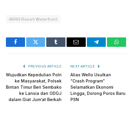
ARRIS Resort Waterfront
Facebook
Twitter
Tumblr
Email
Telegram
Whats
PREVIOUS ARTICLE
NEXT ARTICLE
Wujudkan Kepedulian Polri
Alias Wello Usulkan
ke Masyarakat, Polsek
“Crash Program”
Bintan Timur Beri Sembako
Selamatkan Ekonomi
ke Lansia dan ODGJ
Lingga, Dorong Poros Baru
dalam Giat Jum’at Berkah
PSN