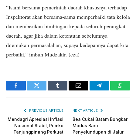
“Kami bersama pemerintah daerah khususnya terhadap
Inspektorat akan bersama-sama memperbaiki tata kelola
dan memberikan bimbingan kepada seluruh perangkat
daerah, agar jika dalam ketentuan sebelumnya
ditemukan permasalahan, supaya kedepannya dapat kita
perbaiki,” imbuh Mudzakir. (eza)
Facebook
Twitter
Tumblr
Email
Telegram
Whats
PREVIOUS ARTICLE
NEXT ARTICLE
Mendagri Apresiasi Inflasi
Bea Cukai Batam Bongkar
Nasional Stabil, Pemko
Modus Baru
Tanjungpinang Perkuat
Penyelundupan di Jalur