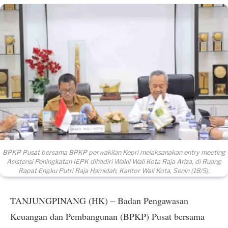
BPKP Pusat bersama BPKP perwakilan Kepri melaksanakan entry meeting
Asistensi Peningkatan IEPK dihadiri Wakil Wali Kota Raja Ariza, di Ruang
Rapat Engku Putri Raja Hamidah, Kantor Wali Kota, Senin (18/5).
TANJUNGPINANG (HK) – Badan Pengawasan
Keuangan dan Pembangunan (BPKP) Pusat bersama