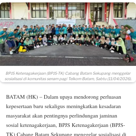
BPJS Ketenagakerjaan (BPJS-TK) Cabang Batam Sekupang menggelar
sosialisasi di komunitas senam pagi Telkom Batam, Sabtu (11/04/2026).
BATAM (HK) – Dalam upaya mendorong perluasan
kepesertaan baru sekaligus meningkatkan kesadaran
masyarakat akan pentingnya perlindungan jaminan
sosial ketenagakerjaan, BPJS Ketenagakerjaan (BPJS-
TK) Cabang Batam Sekupang menggelar sosialisasi di