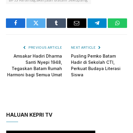
BPJS Ketenagakerjaan Batam Sekupang
Facebook
Twitter
Tumblr
Email
Telegram
Whats
PREVIOUS ARTICLE
NEXT ARTICLE
Amsakar Hadiri Dharma
Pusling Pemko Batam
Santi Nyepi 1948,
Hadir di Sekolah CTI,
Tegaskan Batam Rumah
Perkuat Budaya Literasi
Harmoni bagi Semua Umat
Siswa
HALUAN KEPRI TV