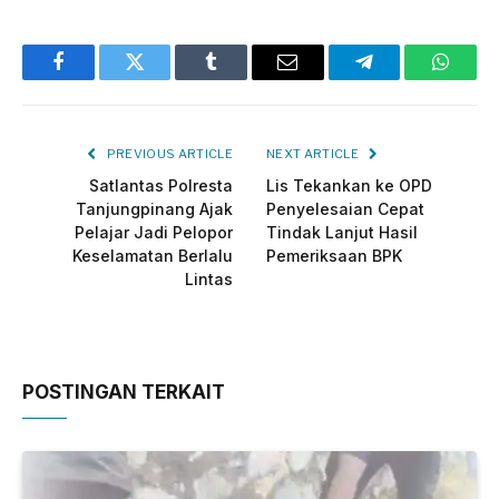
Facebook
Twitter
Tumblr
Email
Telegram
Whats
PREVIOUS ARTICLE
NEXT ARTICLE
Satlantas Polresta
Lis Tekankan ke OPD
Tanjungpinang Ajak
Penyelesaian Cepat
Pelajar Jadi Pelopor
Tindak Lanjut Hasil
Keselamatan Berlalu
Pemeriksaan BPK
Lintas
POSTINGAN TERKAIT