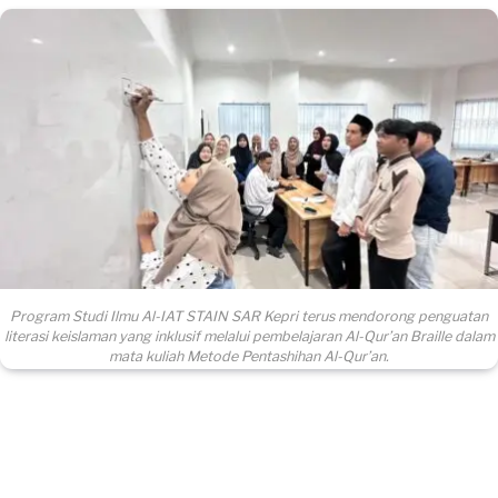
Program Studi Ilmu Al-IAT STAIN SAR Kepri terus mendorong penguatan
literasi keislaman yang inklusif melalui pembelajaran Al-Qur’an Braille dalam
mata kuliah Metode Pentashihan Al-Qur’an.