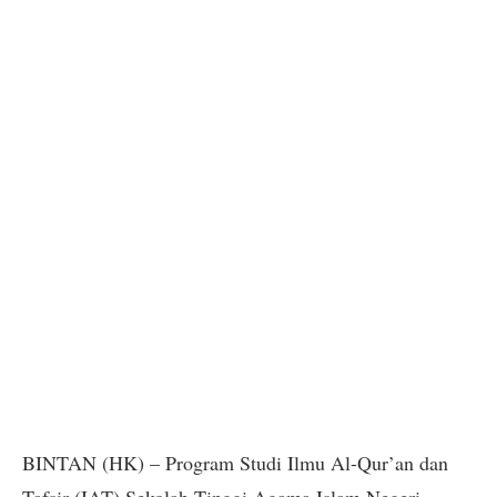
BINTAN (HK) – Program Studi Ilmu Al-Qur’an dan
Tafsir (IAT) Sekolah Tinggi Agama Islam Negeri