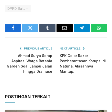
DPRD Batam
Facebook
Twitter
Tumblr
Email
Telegram
Whats
PREVIOUS ARTICLE
NEXT ARTICLE
Ahmad Surya Serap
KPK Gelar Rakor
Aspirasi Warga Botania
Pemberantasan Korupsi di
Garden Soal Lampu Jalan
Natuna. Alasannya
hingga Drainase
Mantap.
POSTINGAN TERKAIT