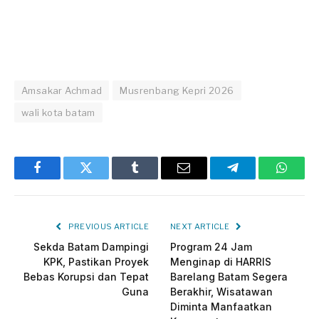
Amsakar Achmad
Musrenbang Kepri 2026
wali kota batam
Facebook
Twitter
Tumblr
Email
Telegram
Whats
PREVIOUS ARTICLE
NEXT ARTICLE
Sekda Batam Dampingi
Program 24 Jam
KPK, Pastikan Proyek
Menginap di HARRIS
Bebas Korupsi dan Tepat
Barelang Batam Segera
Guna
Berakhir, Wisatawan
Diminta Manfaatkan