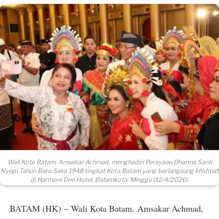
Wali Kota Batam, Amsakar Achmad, menghadiri Perayaan Dharma Santi
Nyepi Tahun Baru Saka 1948 tingkat Kota Batam yang berlangsung khidmat
di Harmoni One Hotel, Batamkota, Minggu (12/4/2026).
BATAM (HK) – Wali Kota Batam, Amsakar Achmad,