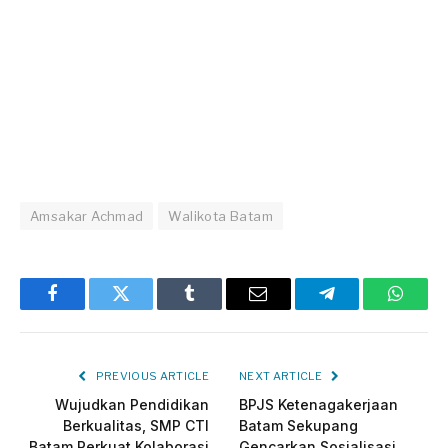
Amsakar Achmad
Walikota Batam
Facebook
Twitter
Tumblr
Email
Telegram
Whats
PREVIOUS ARTICLE
NEXT ARTICLE
Wujudkan Pendidikan
BPJS Ketenagakerjaan
Berkualitas, SMP CTI
Batam Sekupang
Batam Perkuat Kolaborasi
Gencarkan Sosialisasi,