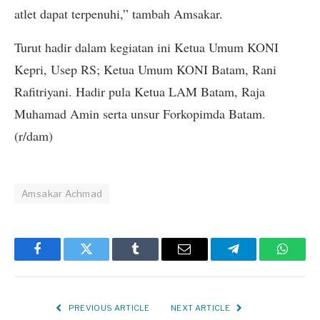
atlet dapat terpenuhi,” tambah Amsakar.
Turut hadir dalam kegiatan ini Ketua Umum KONI
Kepri, Usep RS; Ketua Umum KONI Batam, Rani
Rafitriyani. Hadir pula Ketua LAM Batam, Raja
Muhamad Amin serta unsur Forkopimda Batam.
(r/dam)
Amsakar Achmad
Facebook
Twitter
Tumblr
Email
Telegram
Whats
PREVIOUS ARTICLE
NEXT ARTICLE