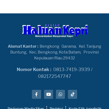
Alamat Kantor :
Bengkong
Garama,
Kel. Tanjung
Buntung,
Kec. Bengkong, Kota Batam,
Provinsi
Kepulauan Riau 29432
Nomor Kontak :
0813-7419-3939 /
082172547747
Pedoman Media Siber
Redaksi
Kode Etik Jurnalistik