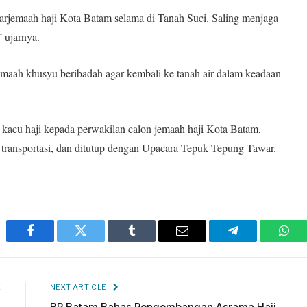
rjemaah haji Kota Batam selama di Tanah Suci. Saling menjaga
 ujarnya.
jemaah khusyu beribadah agar kembali ke tanah air dalam keadaan
kacu haji kepada perwakilan calon jemaah haji Kota Batam,
 transportasi, dan ditutup dengan Upacara Tepuk Tepung Tawar.
Facebook
Twitter
Tumblr
Email
Telegram
Wha
E
NEXT ARTICLE
,
BP Batam Bahas Pengembangan Asrama Haji