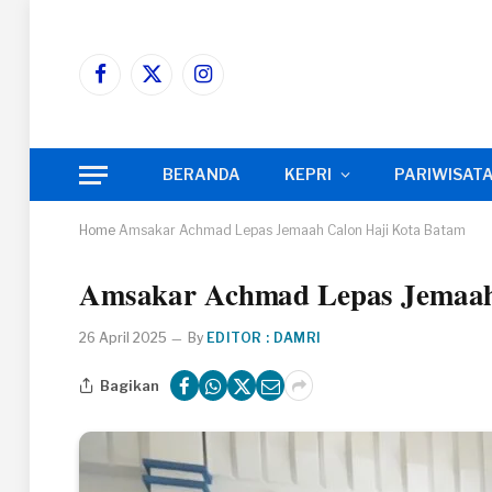
Facebook
X
Instagram
(Twitter)
BERANDA
KEPRI
PARIWISAT
Home
Amsakar Achmad Lepas Jemaah Calon Haji Kota Batam
Amsakar Achmad Lepas Jemaah
26 April 2025
By
EDITOR : DAMRI
Bagikan