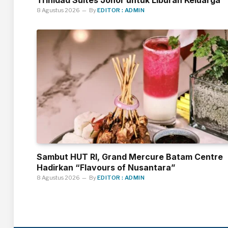
Trinidad Suites Johor untuk Liburan Keluarga
8 Agustus 2026
By
EDITOR : ADMIN
Sambut HUT RI, Grand Mercure Batam Centre
Hadirkan “Flavours of Nusantara”
8 Agustus 2026
By
EDITOR : ADMIN