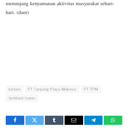
menunjang kenyamanan aktivitas masyarakat sehari-
hari. (dam)
batam
PT Tanjung Piayu Makmur
PT TPM
tembesi tower
Facebook
Twitter
Tumblr
Email
Telegram
Whats