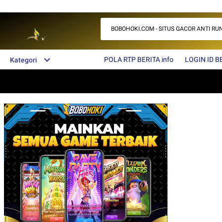
BOBOHOKI.COM - SITUS GACOR ANTI RUNGK
POLA RTP BERITA info
LOGIN ID BE
Kategori