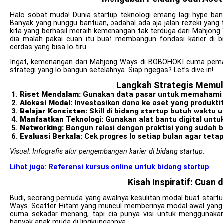
Halo sobat muda! Dunia startup teknologi emang lagi hype ban
Banyak yang nunggu bantuan, padahal ada aja jalan rezeki yang
kita yang berhasil meraih kemenangan tak terduga dari Mahjon
dia malah pakai cuan itu buat membangun fondasi karier di bi
cerdas yang bisa lo tiru.
Ingat, kemenangan dari Mahjong Ways di BOBOHOKI cuma pemanti
strategi yang lo bangun setelahnya. Siap ngegas? Let’s dive in!
Langkah Strategis Memula
Riset Mendalam:
Gunakan data pasar untuk memahami 
Alokasi Modal:
Investasikan dana ke aset yang produktif
Belajar Konsisten:
Skill di bidang startup butuh waktu 
Manfaatkan Teknologi:
Gunakan alat bantu digital untuk 
Networking:
Bangun relasi dengan praktisi yang sudah 
Evaluasi Berkala:
Cek progres lo setiap bulan agar tetap
Visual: Infografis alur pengembangan karier di bidang startup.
Lihat juga: Referensi kursus online untuk bidang startup
Kisah Inspiratif: Cuan
Budi, seorang pemuda yang awalnya kesulitan modal buat star
Ways. Scatter Hitam yang muncul memberinya modal awal yang 
cuma sekadar menang, tapi dia punya visi untuk menggunakan da
banyak anak muda di lingkungannya.