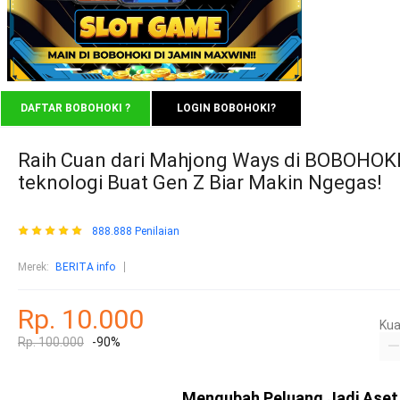
DAFTAR BOBOHOKI ?
LOGIN BOBOHOKI?
Raih Cuan dari Mahjong Ways di BOBOHOKI
teknologi Buat Gen Z Biar Makin Ngegas!
888.888 Penilaian
Merek:
BERITA info
Rp. 10.000
Kua
Rp. 100.000
-90%
Mengubah Peluang Jadi Aset 