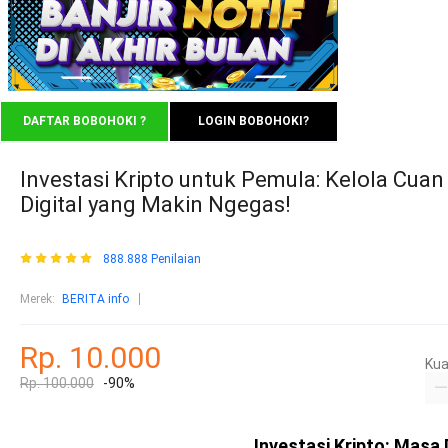
DAFTAR BOBOHOKI ?
LOGIN BOBOHOKI?
Investasi Kripto untuk Pemula: Kelola Cu
Digital yang Makin Ngegas!
888.888 Penilaian
Merek:
BERITA info
Rp. 10.000
Kua
Rp. 100.000
-90%
Investasi Kripto: Masa 