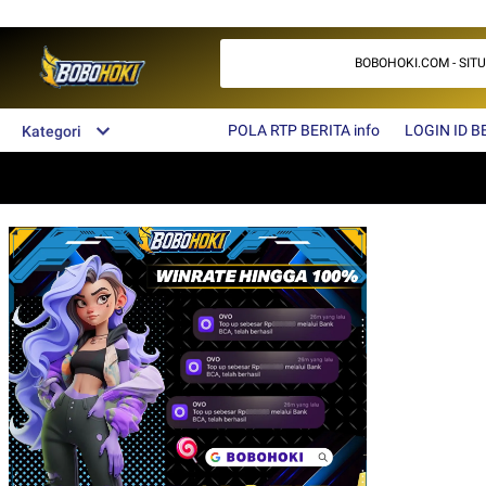
BOBOHOKI.COM - SITUS
POLA RTP BERITA info
LOGIN ID BE
Kategori